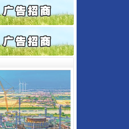
目出狱后办书院暴力管教..
公安厅征集新型黑恶违法..
6家美国实体采取反制措..
起首例对外贸易国家安全..
通报西安赛格商场坠亡事件
产可执”到“全额执行”
检抗诉的疑难复杂刑事案件
5死1伤，四川省安委会挂..
行业协会接连发公告
0家县级农商行获批解散