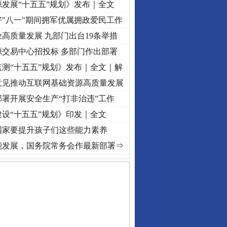
发展“十五五”规划》发布｜全文
"八一"期间拥军优属拥政爱民工作
高质量发展 九部门出台19条举措
源交易中心招投标 多部门作出部署
测“十五五”规划》发布｜全文｜解
意见推动互联网基础资源高质量发展
署开展安全生产“打非治违”工作
设“十五五”规划》印发｜全文
国家要提升孩子们这些能力素养
视频]
牢记初心使命 奋进复兴征程丨“转折之城”激荡..
·[视频]
牢记初心使命 奋进复兴征程
能发展，国务院常务会作最新部署⇒
守，一别两宽：这场老年..
条伤亲情 巡回调解促和..