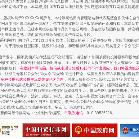
有条款方可留言和反映投诉报料等讯息投稿，其证明你已经阅读本网条款并承担一切因
民众/全民话语权平台。本网根据中国互联网法律法规及行业规定和国际互联网有关规定
作品，版权均属于XXXXXXX网所有。本传媒网站拥有管理笔名和代表某些合作伙伴在
本网及本网所属网站的一切权力。你在本传媒网站留言板发表的评论和投稿，本网站有
本网上述作品。已经本网授权使用作品的单位或网站，应在授权范围内使用，并注明“来
您对管理有意见，请向留言板管理员或向本传媒网站反映。
以产业富民促振兴
本传媒系列网站）的作品，均转载自其它媒体，转载目的在于传递更多信息，宣传国家的
，对于建设创新型国家、建设和谐社会、和谐世界都具有重大的现实意义；公众/公民/
显示发布，因涉及相关法律法规或不文明用语，请谅解！如因被反映投诉报料和投稿
网核实属实，有权先行撤除或暂时屏蔽。注：被反映投诉举报或报料的个人或单位，
情权的权利，
在收到本网信函、短信或电话告知后15日内不作出回应，我们将视为默
，让相关专家和公众/公民/大众/民众/全民进行评论，或将被反映投诉举报的内容转
网以多种传播形式传播主流媒体舆论为导向
，强化反腐和公众/公民/大众/民众/全民监
等传媒网站架起政府和公众/公民/大众/民众/全民之间的和谐桥梁，缓和社会矛盾，
媒网站结合现代网络科技影视文化传媒的新媒体有生力，借助全球互联网主阵地，为社会
全民对社会公共意识、法律、政策、科技、健康、安全与影视文化传媒合作交流，合法有效
公民/大众/民众/全民的日常生活事实，维护公众/公民/大众/民众/全民的安全信息，促
众/公民/大众/民众/全民的多媒体、多元化、信息时代现实。
法制/新闻网等传媒网站（北京制作采编部）
※ 联系电话：
010-89525216。
从幼儿园到大学，有这些资助