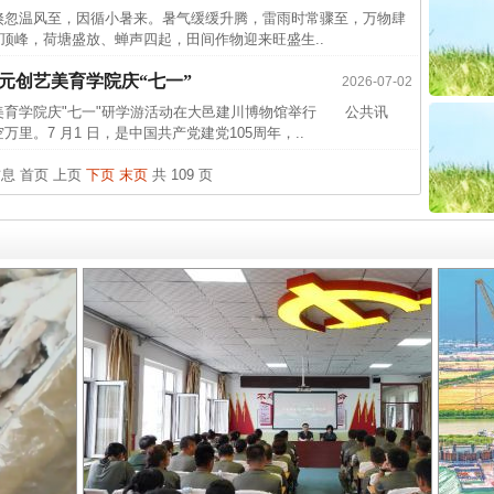
传销头
温风至，因循小暑来。暑气缓缓升腾，雷雨时常骤至，万物肆
四川省
顶峰，荷塘盛放、蝉声四起，田间作物迎来旺盛生..
中方对
元创艺美育学院庆“七一”
2026-07-02
中国发
美育学院庆"七一"研学游活动在大邑建川博物馆举行 公共讯
里。7 月1 日，是中国共产党建党105周年，..
官方
从“无
信息
首页
上页
下页
末页
共 109 页
最高
事故致
实
一纸欠条伤亲情 巡回调解促和解..
四川1