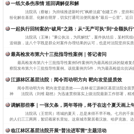
一纸欠条伤亲情 巡回调解促和解
法院讯（蔡敏）为持续推进新时代"枫桥法庭"创建工作，坚持和发
纷化解在基层、化解在萌芽，切实打通司法便民服务"最后一公里"。近日，
一起执行回转案的“破局”之路：从“无产可执”到“全额执行
法院讯（王琳）"秉公执法，为民解忧"，案件执结后，某村民组
送锦旗，这八个字既是群众对案件办理结果的认可，也是对法院坚持实质化
最高检发布第六十三批指导性案例｜答记者问
最高检发布第六十三批指导性案例5件案例均为最高检抗诉的疑难
察院发布第六十三批指导性案例。该批案例共5件，均为最高检提出抗诉的
江源林区基层法院：闻令而动明方向 靶向攻坚提质效
闻令而动明方向 靶向攻坚提质效——吉林省江源林区基层法院全面
神 法院讯（刘维 鄢然）为迅速贯彻落实上级法院最新工作部署，精准
调解那些事｜一张欠条，两年等待，终于在这个夏天画上
法院讯（王世民）塔城的夏天，总是来得不早不晚。七月的千泉
的人们三三两两，絮叨着家长里短。这座城市聚居着汉族、哈萨克族、达斡
临江林区基层法院开展“普法进军营”主题活动