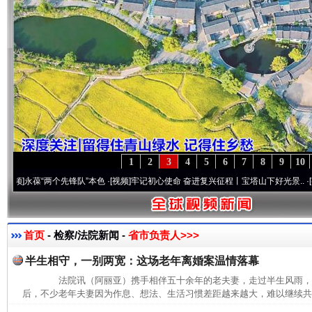
1
2
3
4
5
6
7
8
9
10
葆“两个先锋队”本色
·[视频]
牢记初心使命 奋进复兴征程丨宝塔山下好光景..
·[视频]
因党
首页
- 检察/法院新闻 -
省市负责人>>>
半生相守，一别两宽：这场老年离婚案温情落幕
法院讯（阿丽亚）携手相伴五十余年的老夫妻，走过半生风雨，
后，不少老年夫妻因为作息、想法、生活习惯差距越来越大，难以继续共同