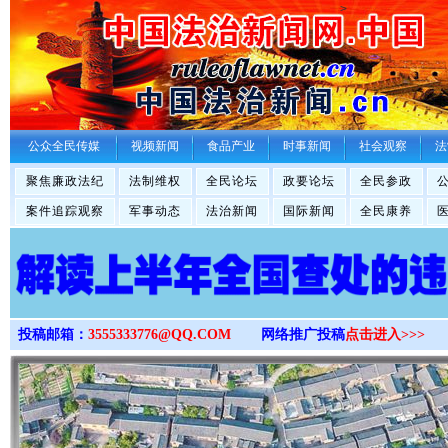
>
公众全民传媒
视频新闻
食品产业
时事新闻
社会观察
法
聚焦廉政法纪
法制维权
全民论坛
政要论坛
全民参政
案件追踪观察
军事动态
法治新闻
国际新闻
全民康养
投稿邮箱：
3555333776@QQ.COM
网络推广投稿
点击进入>>>