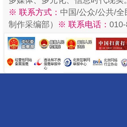
多媒体、多元化、信息时代现实
※ 联系方式：
中国/公众/公共/
制作采编部）
※ 联系电话：
010
揭开“小金库”的免责幌子
受贿1.44亿！段成刚被判无期
从幼儿