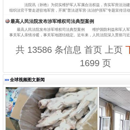
法院讯（孙艳）为切实维护军人军属合法权益，夯实军营法治建
组织法官干警走进驻地军营，开展"普法进军营·法治护强军"专题宣传活动
最高人民法院发布涉军维权司法典型案例
最高人民法院发布涉军维权司法典型案例 维护国防利益和军人军
事关军人亲情冷暖，事关军地团结稳定。近年来，人民法院深入贯彻习近平
共 13586 条信息
首页
上页
1699 页
完善运行机制助力责任有效落实
一纸欠条
全球视频图文新闻