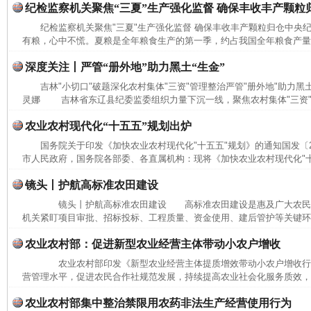
纪检监察机关聚焦“三夏”生产强化监督 确保丰收丰产颗粒
纪检监察机关聚焦"三夏"生产强化监督 确保丰收丰产颗粒归仓中央
有粮，心中不慌。夏粮是全年粮食生产的第一季，约占我国全年粮食产量的
深度关注丨严管“册外地”助力黑土“生金”
吉林"小切口"破题深化农村集体"三资"管理整治严管"册外地"助力黑
灵娜 吉林省东辽县纪委监委组织力量下沉一线，聚焦农村集体"三资"管
农业农村现代化“十五五”规划出炉
国务院关于印发《加快农业农村现代化"十五五"规划》的通知国发〔20
市人民政府，国务院各部委、各直属机构：现将《加快农业农村现代化"十五
镜头丨护航高标准农田建设
镜头丨护航高标准农田建设 高标准农田建设是惠及广大农民
机关紧盯项目审批、招标投标、工程质量、资金使用、建后管护等关键环节
农业农村部：促进新型农业经营主体带动小农户增收
农业农村部印发《新型农业经营主体提质增效带动小农户增收行
营管理水平，促进农民合作社规范发展，持续提高农业社会化服务质效，加
农业农村部集中整治禁限用农药非法生产经营使用行为
完善运行机制助力责任有效落实
一纸欠条