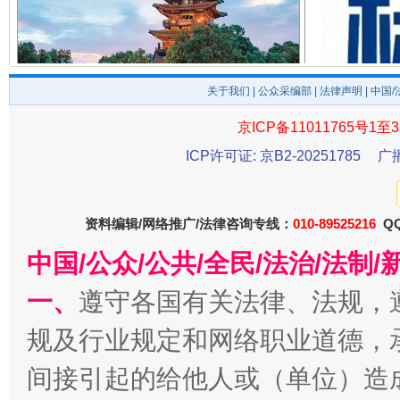
千年窑火 生生不息
一
关于我们
|
公众采编部
|
法律声明
| 中国
京ICP备11011765号1至3
ICP许可证: 京B2-20251785
广
资料编辑/网络推广/法律咨询专线：
010-89525216
QQ
中国/公众/公共/全民/法治/法
一、
遵守各国有关法律、法规，
揭开“小金库”的免责幌子
规及行业规定和网络职业道德，
间接引起的给他人或（单位）造