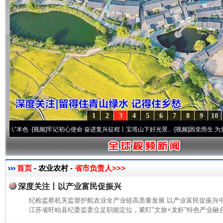
1
2
3
4
5
6
7
8
9
10
色
·[视频]
牢记初心使命 奋进复兴征程丨宝塔山下好光景..
·[视频]
因党而生 为党而战——
首页
- 农业农村 -
省市负责人>>>
深度关注丨以产业富民促振兴
纪检监察机关监督护航农业全产业链高质量发展 以产业富民促振兴
江苏省盱眙县纪委监委立足职能定位，紧盯"文旅+龙虾"特色产业融合