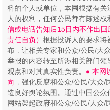
料的个人或单位，本网根据有关
人的权利，任何公民都有陈述权
信或电话告知后15日内不作出
责任自负）
根据投诉人的要求将
布，让相关专家和公众/公民/大
东山县通报“牛蛙产品抗生素超标问题”
法
举报的内容转至所涉相关部门领
观点和对其真实性负责。
● 本
向
，强化反腐和公众/公民/大众
造良好舆论氛围。通过中国公众传
网站架起政府和公众/公民/大众