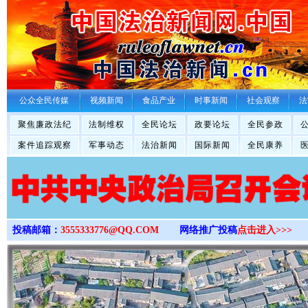
>
公众全民传媒
视频新闻
食品产业
时事新闻
社会观察
法
聚焦廉政法纪
法制维权
全民论坛
政要论坛
全民参政
案件追踪观察
军事动态
法治新闻
国际新闻
全民康养
投稿邮箱：
3555333776@QQ.COM
网络推广投稿
点击进入>>>