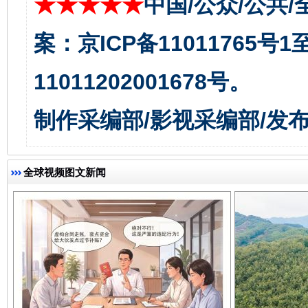
★★★★★
中国/公众/公共/
案：京ICP备11011765号
11011202001678号。
千年窑火 生生不息
一
制作采编部/影视采编部/发
全球视频图文新闻
揭开“小金库”的免责幌子