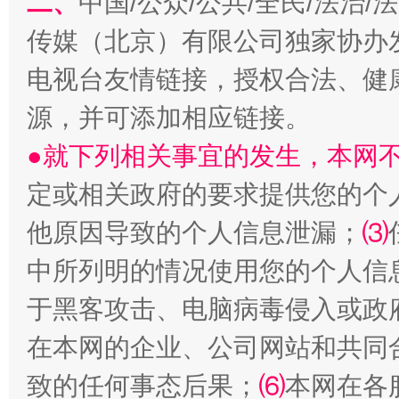
二、
中国/公众/公共/全民/法治
传媒（北京）有限公司独家协办
电视台友情链接，授权合法、健
源，并可添加相应链接。
受贿1.44亿！段成刚被判无期
从幼儿
●就下列相关事宜的发生，本网
定或相关政府的要求提供您的个
他原因导致的个人信息泄漏；
⑶
中所列明的情况使用您的个人信
于黑客攻击、电脑病毒侵入或政
在本网的企业、公司网站和共同
全民健身五年计划来了！等你上场
致的任何事态后果；
⑹
本网在各