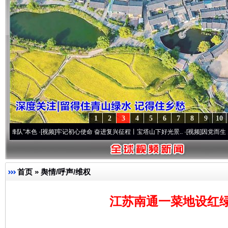
1
2
3
4
5
6
7
8
9
10
·[视频]
牢记初心使命 奋进复兴征程丨宝塔山下好光景..
·[视频]
因党而生 为党而战——百
首页
»
舆情/呼声/维权
江苏南通一菜地设红