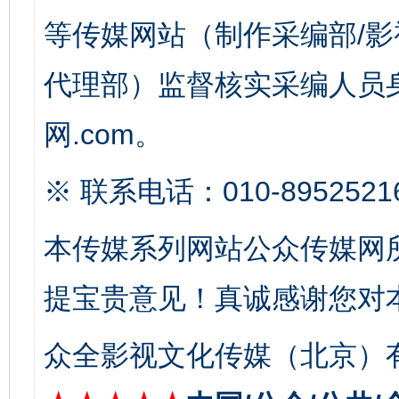
等传媒网站（制作采编部/影
完善运行机制助力责任有效落实
一纸欠条
代理部）监督核实采编人员身
网.com。
※ 联系电话：010-8952521
本传媒系列网站公众传媒网
东山县通报“牛蛙产品抗生素超标问题”
法
提宝贵意见！真诚感谢您对
众全影视文化传媒（北京）有