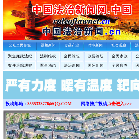
>
公众全民传媒
视频新闻
食品产业
时事新闻
社会观察
法
聚焦廉政法纪
法制维权
全民论坛
政要论坛
全民参政
案件追踪观察
军事动态
法治新闻
国际新闻
全民康养
投稿邮箱：
3555333776@QQ.COM
网络推广投稿
点击进入>>>