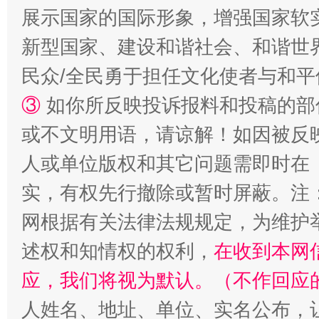
展示国家的国际形象，增强国家软
扯下公款旅游的“隐身衣”
如何以同
新型国家、建设和谐社会、和谐世界
民众/全民勇于担任文化使者与和
③
如你所反映投诉报料和投稿的部
或不文明用语，请谅解！如因被反
人或单位版权和其它问题需即时在
实，有权先行撤除或暂时屏蔽。注
网根据有关法律法规规定，为维护
“蜀中异人”王建安的艺术幻境
述权和知情权的权利，
在收到本网
应，我们将视为默认。（不作回应
人姓名、地址、单位、实名公布，让