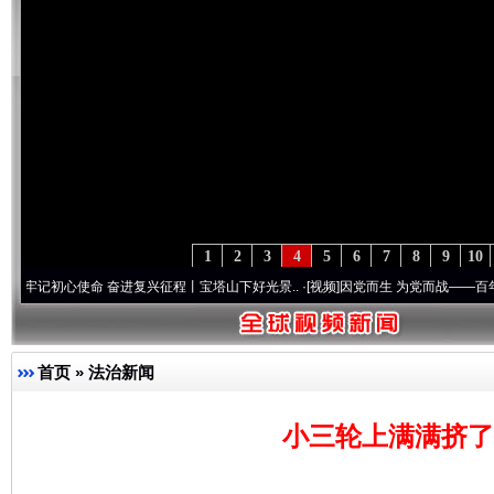
1
2
3
4
5
6
7
8
9
10
心使命 奋进复兴征程丨宝塔山下好光景..
·[视频]
因党而生 为党而战——百年“纪”事⑧加
首页
»
法治新闻
小三轮上满满挤了