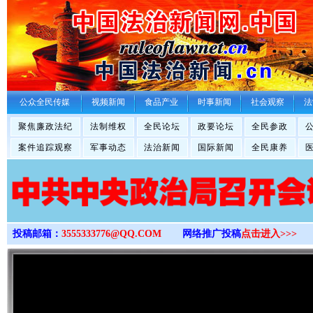
>
公众全民传媒
视频新闻
食品产业
时事新闻
社会观察
法
聚焦廉政法纪
法制维权
全民论坛
政要论坛
全民参政
案件追踪观察
军事动态
法治新闻
国际新闻
全民康养
投稿邮箱：
3555333776@QQ.COM
网络推广投稿
点击进入>>>