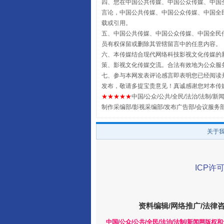
四、您在中国公共传媒、中国公众传媒、中国全民传媒Chin
言论，中国公共传媒、中国公众传媒、中国全民传媒China
载或引用。
五、中国公共传媒、中国公众传媒、中国全民传媒China 
员有权保留或删除其管辖留言中的任意内容。
阿坝州三大球赛在茂县开幕
六、本传媒结合现代网络科技影视文化传媒的新
策、影视文化传媒交流。合法有效地为公众服
七、参与本网发表评论感言即表明您已经阅读并
发布，敬请多提宝贵意见！真诚感谢您对本传
★★★★★
中国/公众/公共/全民/法治/法制/新闻
制作采编部/影视采编部/发布广告部/会议服务
关于
ICP许可
国家大学科技园优化重塑工作
资料编辑/网络推广/法律
中国/公众/公共/全民/法治/法制/新闻网版权