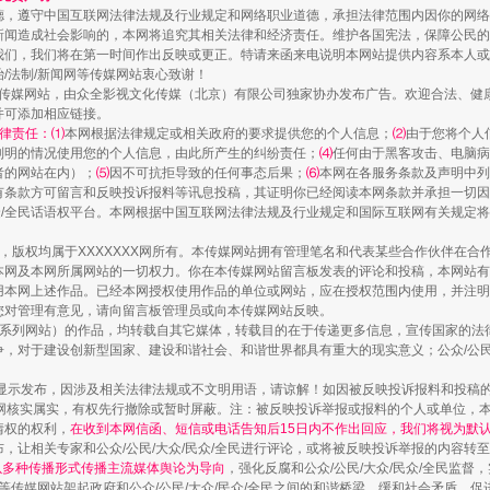
德，遵守中国互联网法律法规及行业规定和网络职业道德，承担法律范围内因你的网络
新闻造成社会影响的，本网将追究其相关法律和经济责任。维护各国宪法，保障公民的
我们，我们将在第一时间作出反映或更正。特请来函来电说明本网站提供内容系本人或
治/法制/新闻网等传媒网站衷心致谢！
新闻网等传媒网站，由众全影视文化传媒（北京）有限公司独家协办发布广告。欢迎合法、
并可添加相应链接。
律责任：⑴
本网根据法律规定或相关政府的要求提供您的个人信息；
⑵
由于您将个人
列明的情况使用您的个人信息，由此所产生的纠纷责任；
⑷
任何由于黑客攻击、电脑病
者的网站在内）；
⑸
因不可抗拒导致的任何事态后果；
⑹
本网在各服务条款及声明中列
有条款方可留言和反映投诉报料等讯息投稿，其证明你已经阅读本网条款并承担一切因
如何以同查同治破解风腐交织难题
民众/全民话语权平台。本网根据中国互联网法律法规及行业规定和国际互联网有关规定
作品，版权均属于XXXXXXX网所有。本传媒网站拥有管理笔名和代表某些合作伙伴在
本网及本网所属网站的一切权力。你在本传媒网站留言板发表的评论和投稿，本网站有
本网上述作品。已经本网授权使用作品的单位或网站，应在授权范围内使用，并注明“来
您对管理有意见，请向留言板管理员或向本传媒网站反映。
本传媒系列网站）的作品，均转载自其它媒体，转载目的在于传递更多信息，宣传国家的
，对于建设创新型国家、建设和谐社会、和谐世界都具有重大的现实意义；公众/公民/
显示发布，因涉及相关法律法规或不文明用语，请谅解！如因被反映投诉报料和投稿
网核实属实，有权先行撤除或暂时屏蔽。注：被反映投诉举报或报料的个人或单位，
情权的权利，
在收到本网信函、短信或电话告知后15日内不作出回应，我们将视为默
，让相关专家和公众/公民/大众/民众/全民进行评论，或将被反映投诉举报的内容转
网以多种传播形式传播主流媒体舆论为导向
，强化反腐和公众/公民/大众/民众/全民监
等传媒网站架起政府和公众/公民/大众/民众/全民之间的和谐桥梁，缓和社会矛盾，