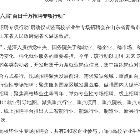
届“百日千万招聘专项行动”
招聘专项行动”启动仪式暨高校毕业生专场招聘会在山东省青岛
山东省人民政府副省长温暖致辞。
题”
法徽映军营 权益有保障
，是深入贯彻党中央、国务院关于稳就业、稳企业、稳市场、
变化、强化就业服务的重要举措。今年，该行动以“职引未来 筑
的各类劳动者，开发归集千万条就业岗位信息，集中组织岗位对
方式举行。现场招聘聚焦发展前沿、需求紧缺领域，重点面向
行业性专场招聘；聚焦服务国家区域发展战略、做强国内大循环
招聘；聚焦高校毕业生等青年，举办专业性专场招聘。线上招聘
并推出就业引导地图。聚焦重点行业、重点项目、重点院校、重点
，线上招聘平台推出人工智能行业、能源行业、制造业、新兴行业
人次。
一批国家标准开始实施
毕业生专场招聘会，共有240家企业参与，面向高校毕业生等青