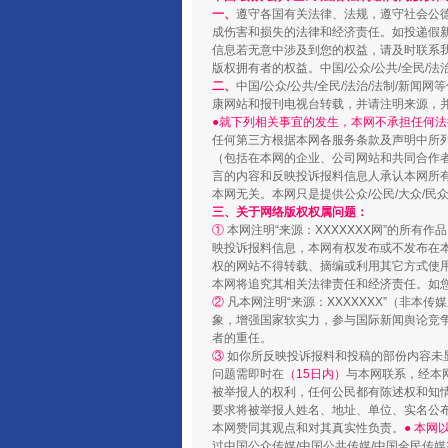
一、
遵守各国有关法律、法规，遵守社会公
成伤害和损失的法律和经济责任。如投递假
信息若无意中涉及到您的权益，请及时联系
版权拥有者的权益。中国/公众/公共/全民/法
二、
中国/公众/公共/全民/法治/法制/
康网站和报刊电视台转载，并请注明来源，
●就下列相关事宜的发生，本网不承担任何法
任何第三方根据本网各服务条款及声明中所
（包括在本网的企业、公司网站和共同合作
言的内容和反映投诉报料信息人承认本网所
扯下公款旅游的“隐身衣”
本网无关。本网只是提供公众/公民/大众/
三、关于网络版权权属问题：
①
本网注明“来源：XXXXXXX网”的所有
映投诉报料信息，本网有权发布或不发布在
权的网站不得转载、摘编或利用其它方式使用
本网将追究其相关法律责任和经济责任。如
②
凡本网注明“来源：XXXXXXX”（非
象，增强国家软实力，参与国际新闻舆论竞争
者的重任。
③
如你所反映投诉报料和投稿的部份内容未
问题需即时在
（15日内）
与本网联系，经本
被举报人的权利，任何公民都有陈述权和知
要求将被举报人姓名、地址、单位、实名公布
本网赞同其观点和对其真实性负责。
● 本
过中国公众传媒/中国公共传媒/中国全民传媒