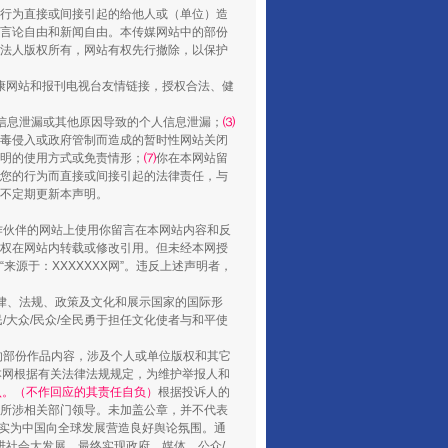
行为直接或间接引起的给他人或（单位）造
言论自由和新闻自由。本传媒网站中的部份
法人版权所有，网站有权先行撤除，以保护
健康网站和报刊电视台友情链接，授权合法、健
信息泄漏或其他原因导致的个人信息泄漏；
⑶
毒侵入或政府管制而造成的暂时性网站关闭
明的使用方式或免责情形；
⑺
你在本网站留
您的行为而直接或间接引起的法律责任，与
养老服务师职业资格制度暂行规定
将不定期更新本声明。
合作伙伴的网站上使用你留言在本网站内容和反
权在网站内转载或修改引用。但未经本网授
源于：XXXXXXX网”。违反上述声明者，
法律、法规、政策及文化和展示国家的国际形
大众/民众/全民勇于担任文化使者与和平使
的部份作品内容，涉及个人或单位版权和其它
本网根据有关法律法规规定，为维护举报人和
认。（不作回应的其责任自负）
根据投诉人的
至所涉相关部门领导。未加盖公章，并不代表
督，实为中国向全球发展营造良好舆论氛围。通
促进社会大发展，最终实现政府、媒体、公众/