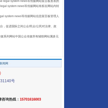
 legal system news等传媒网站留言板发表的
legal system news等传媒网站有权在网站内转
egal system news等传媒网站信息留言板管理人
走走走！国家喊你健身啦
台，促进国际之间公众/民众/公民对法律、政
本传媒系列网站中国公众传媒所有辅助网站属多元
。
/新闻网
号
1140号
山西：不断增强治理腐败综合效能
法律咨询热线：
15701616003