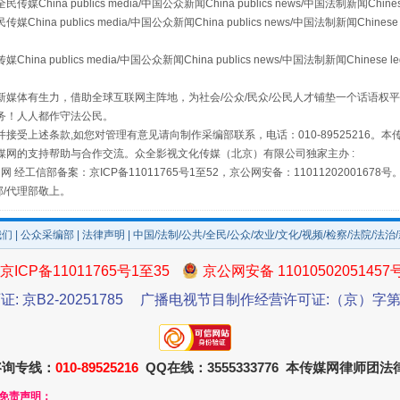
a publics media/中国公众新闻China publics news/中国法制新闻Chinese
 publics media/中国公众新闻China publics news/中国法制新闻Chinese 
publics media/中国公众新闻China publics news/中国法制新闻Chinese l
规模最大的光氢储一体化项目
媒体有生力，借助全球互联网主阵地，为社会/公众/民众/公民人才铺垫一个话语权平
务！人人都作守法公民。
接受上述条款,如您对管理有意见请向制作采编部联系，电话：010-89525216。
媒网的支持帮助与合作交流。众全影视文化传媒（北京）有限公司独家主办 :
网 经工信部备案：京ICP备11011765号1至52，京公网安备：11011202001678号
部/代理部敬上。
我们
|
公众采编部
|
法律声明
| 中国/法制/公共/全民/公众/农业/文化/视频/检察/法院/法治
京ICP备11011765号1至35
京公网安备 11010502051457
证: 京B2-20251785
广播电视节目制作经营许可证:（京）字第3
镜头丨大暑三秋近
咨询专线：
010-89525216
QQ在线：3555333776 本传媒网律师团
和免责声明：