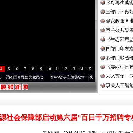
《可再生能源
三部门：做好
促家政服务业
事关公共资
《生态环境监
读
四部门印发
多部门联合部
《美丽中国建
4
5
6
7
8
9
10
11
12
13
14
15
未来五年，
因党而生 为党而战——百年“纪”事⑧加强纪律..
·[视频]
牢记初心使命 奋进复兴征程丨“转
事关人工智
实
一纸欠条伤亲情 巡回调解促和解..
源社会保障部启动第六届“百日千万招聘专
发布时间：2025-06-17 来源：
人力资源和社会