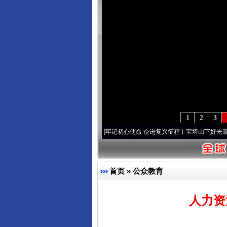
1
2
3
]
永葆“两个先锋队”本色
·[视频]
牢记初心使命 奋进复兴征程丨宝塔山下好光景..
·[视频]
完善运行机制助力责任有效落
首页
»
公众教育
人力资