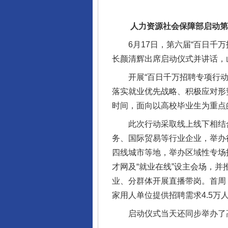
人力资源社会保障部启动第六
6月17日，第六届“百日千万
长颜清辉出席启动仪式并讲话，
东山县通报“牛蛙产品抗生素超标问
开展“百日千万招聘专项行动”
落实就业优先战略、积极应对形势
时间，面向以高校毕业生为重点
此次行动采取线上线下相结合
务、国际贸易等行业企业，举办
四线城市等地，举办区域性专场
才网及“就业在线”设主会场，
业、分群体开展直播带岗。首周
家用人单位提供招聘需求4.5万
千年窑火 生生不息
启动仪式当天还同步举办了高校