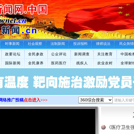
>
时事新闻
社会观察
法制新闻
投诉报料
律师说法
民众舆情
政要论坛
全民参政
公众评论
新闻调查
关注教育
中国检
国际新闻
全民康养
医药医疗
残疾人
农业农村
全球财
网络推广投稿
点击进入>>>
《医疗卫生