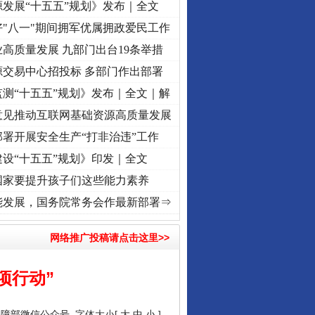
发展“十五五”规划》发布｜全文
"八一"期间拥军优属拥政爱民工作
高质量发展 九部门出台19条举措
源交易中心招投标 多部门作出部署
测“十五五”规划》发布｜全文｜解
意见推动互联网基础资源高质量发展
署开展安全生产“打非治违”工作
设“十五五”规划》印发｜全文
国家要提升孩子们这些能力素养
折之城”激荡..
·[视频]
牢记初心使命 奋进复兴征程丨红船起航处 潮起..
·[视频]
一首歌的
能发展，国务院常务会作最新部署⇒
行业协会接连发公告
网络推广投稿请点击这里>>
项行动”
保障部微信公众号
字体大小[
大
中
小
]