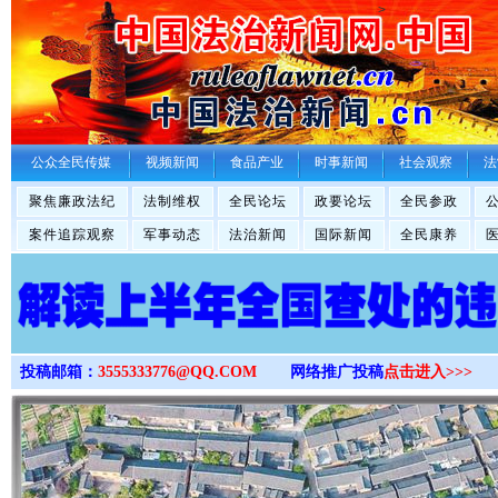
>
公众全民传媒
视频新闻
食品产业
时事新闻
社会观察
法
聚焦廉政法纪
法制维权
全民论坛
政要论坛
全民参政
案件追踪观察
军事动态
法治新闻
国际新闻
全民康养
投稿邮箱：
3555333776@QQ.COM
网络推广投稿
点击进入>>>