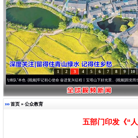
1
2
3
4
5
6
7
8
9
10
本色
·[视频]
牢记初心使命 奋进复兴征程丨宝塔山下好光景..
·[视频]
因党而生 为党而战—
首页
»
公众教育
五部门印发《“人