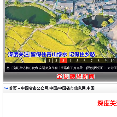
1
2
3
4
5
6
7
8
9
10
频]
牢记初心使命 奋进复兴征程丨宝塔山下好光景..
·[视频]
因党而生 为党而战——百年“
首页
»
中国省市公众网.中国/中国省市信息网.中国
深度关