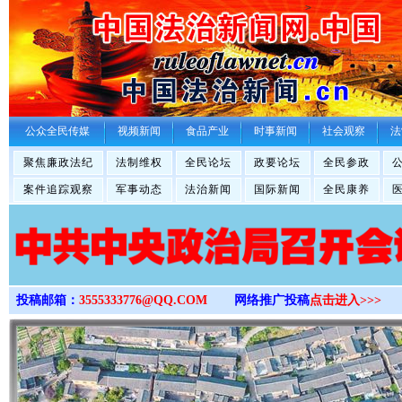
>
公众全民传媒
视频新闻
食品产业
时事新闻
社会观察
法
聚焦廉政法纪
法制维权
全民论坛
政要论坛
全民参政
案件追踪观察
军事动态
法治新闻
国际新闻
全民康养
投稿邮箱：
3555333776@QQ.COM
网络推广投稿
点击进入>>>