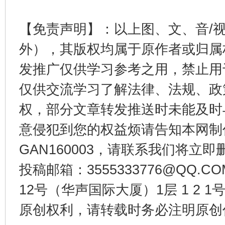
东山县通报“牛蛙产品抗生素超标问题”
法
【免责声明】：以上图、文、音/
外），其版权均属于原作者或归属
发推广仅供学习参考之用，禁止用
仅供交流学习了解法律、法规、政
权，部分文章转发推送时未能及时
意侵犯到您的权益烦请告知本网制作采编
GAN160003，请联系我们将立即删
千年窑火 生生不息
一
投稿邮箱：3555333776@QQ
12号（华声国际大厦）1层 1 2
原创权利，请转载时务必注明原创作