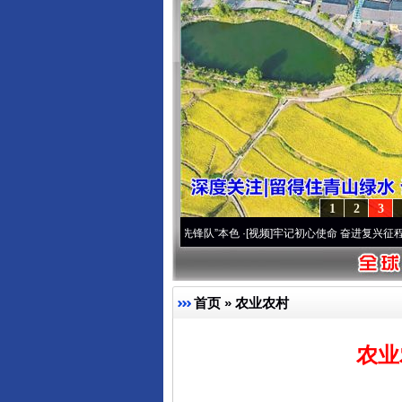
1
2
3
域高原..
·[视频]
永葆“两个先锋队”本色
·[视频]
牢记初心使命 奋进复兴征程丨宝塔山下好
首页
»
农业农村
农业