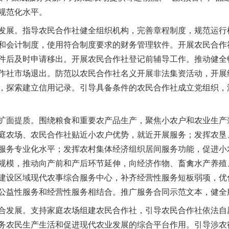
规范化水平。
展。指导农民合作社健全组织机构，完善章程制度，规范运行
和会计制度，使用符合制度要求的财务管理软件。开展农民合作社
件后及时申请移出。开展农民合作社登记前辅导工作。推动健全
作社市场退出。防范以农民合作社名义开展非法集资活动，开展
，探索建立信用记录。引导具备条件的农民合作社成立党组织，
面提质。围绕粮食和重要农产品生产，聚焦小农户和农业生产
庭农场、农民合作社贴近小农户优势，就近开展服务；发挥农垦
服务专业化水平；发挥农村集体经济组织居间服务功能，促进小
规模，推动向产前和产后环节延伸，向经济作物、畜禽水产养殖
建设区域现代农事综合服务中心，补齐经营性服务短板弱项，优
公益性服务和经营性服务相结合。推广服务合同示范文本，健全
发展。支持家庭农场组建农民合作社，引导农民合作社依法自
务农民生产生活和促进现代农业发展的综合平台作用。引导涉农