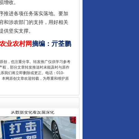
损增收。
序推进各项任务落实落地。要加
府和涉农部门的支持，用好相关
提供坚实支撑。
农业农村网
摘编
：
亓荃鹏
重原创，也注重分享。转发推广仅供学习参考
产权，部分文章转发推送时未能及时与原作
从数据变化看反腐深化
联系我们将立即删除或更正。电话：010-
2 1号。本网原创文章欢迎转载，为尊重和维护原