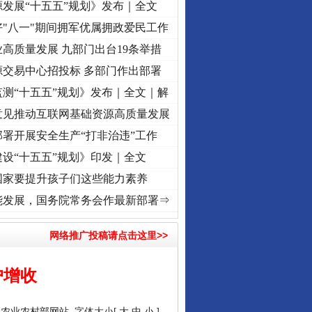
发展“十五五”规划》发布｜全文
"八一"期间拥军优属拥政爱民工作
高质量发展 九部门出台19条举措
源交易中心招投标 多部门作出部署
测“十五五”规划》发布｜全文｜解
意见推动互联网基础资源高质量发展
署开展安全生产“打非治违”工作
设“十五五”规划》印发｜全文
国家要提升孩子们这些能力素养
进复兴征程丨“转折之城”激荡..
·[视频]
牢记初心使命 奋进复兴征程丨红船起航处 潮起..
能发展，国务院常务会作最新部署⇒
网络推广投稿请点击这里>>
户增收
：
农业农村部网站
字体大小[
大
中
小
]