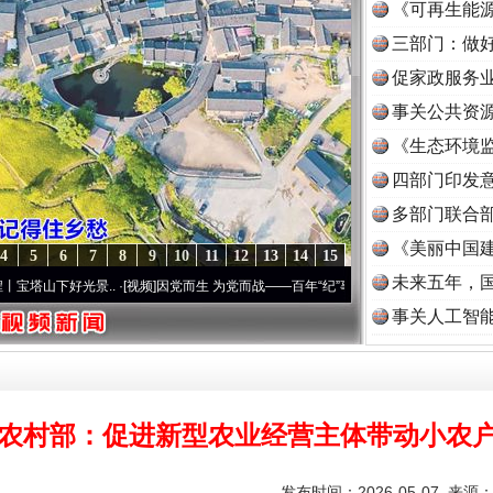
《可再生能源
三部门：做好
促家政服务业
事关公共资
《生态环境监
读
四部门印发
多部门联合部
《美丽中国建
4
5
6
7
8
9
10
11
12
13
14
15
未来五年，
光景..
·[视频]
因党而生 为党而战——百年“纪”事⑧加强纪律..
·[视频]
牢记初心使命 奋
事关人工智
农村部：促进新型农业经营主体带动小农
发布时间：2026-05-07 来源