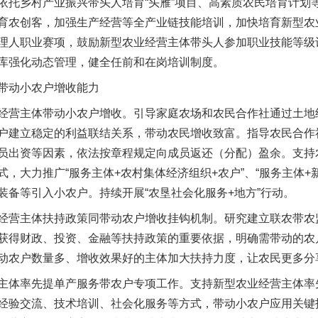
乡村产业振兴带头人培育“头雁”项目、高素质农民培育计划
育农创客，加强生产经营等全产业链技能培训，加快培育新型农
理人职业赛项，鼓励新型农业经营主体带头人参加职业技能等级
库强化动态管理，健全任前和在岗培训制度。
动小农户增收能力
实
一纸欠条伤亲情 巡回调解促和解..
营主体带动小农户增收。引导家庭农场和农民合作社通过土地
户建立稳定的利益联结关系，带动农民增收致富。指导农民合作
员出资等因素，依法按章程规定向成员返还（分配）盈余。支持
，大力推广“服务主体+农村集体经济组织+农户”、“服务主体+
装备等引入小农户。持续开展“农垦社会化服务+地方”行动。
营主体扶持政策同带动农户增收挂钩机制。研究建立联农带农
获得财政、投资、金融等扶持政策的重要依据，明确需带动的农
动农户数量多、增收效果好的主体加大扶持力度，让农民更多分
体率先提单产服务带农户专项工作。支持新型农业经营主体率
题”
法徽映军营 权益有保障
经验交流、技术培训、社会化服务等方式，带动小农户应用关键