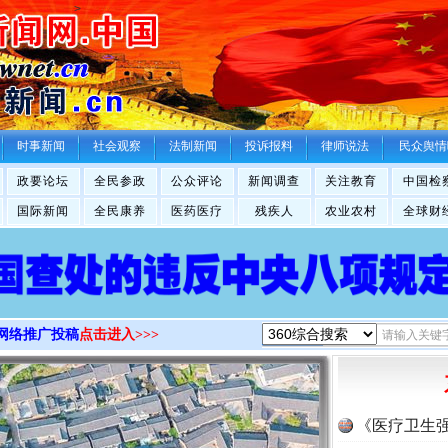
>
时事新闻
社会观察
法制新闻
投诉报料
律师说法
民众舆情
政要论坛
全民参政
公众评论
新闻调查
关注教育
中国检
国际新闻
全民康养
医药医疗
残疾人
农业农村
全球财
网络推广投稿
点击进入>>>
《医疗卫生