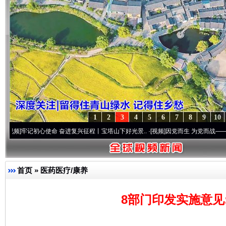
1
2
3
4
5
6
7
8
9
10
记初心使命 奋进复兴征程丨宝塔山下好光景..
·[视频]
因党而生 为党而战——百年“纪”事
首页
»
医药医疗/康养
8部门印发实施意见