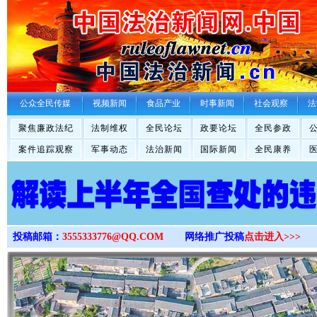
>
公众全民传媒
视频新闻
食品产业
时事新闻
社会观察
法
聚焦廉政法纪
法制维权
全民论坛
政要论坛
全民参政
案件追踪观察
军事动态
法治新闻
国际新闻
全民康养
投稿邮箱：
3555333776@QQ.COM
网络推广投稿
点击进入>>>