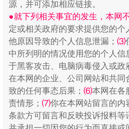
源，并可添加相应链接。
受贿1.44亿！段成刚被判无期
从幼儿
●就下列相关事宜的发生，本网
定或相关政府的要求提供您的个
他原因导致的个人信息泄漏；
⑶
中所列明的情况使用您的个人信
于黑客攻击、电脑病毒侵入或政
在本网的企业、公司网站和共同
全民健身五年计划来了！等你上场
致的任何事态后果；
⑹
本网在各
责情形；
⑺
你在本网站留言的内
条款方可留言和反映投诉报料等
并承担一切因您的行为而直接或