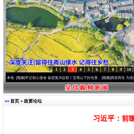
1
2
3
4
5
6
7
8
9
10
视频]
牢记初心使命 奋进复兴征程丨宝塔山下好光景..
·[视频]
因党而生 为党而战——百年
首页
»
政要论坛
习近平：前