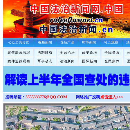
>
公众全民传媒
视频新闻
食品产业
时事新闻
社会观察
法
聚焦廉政法纪
法制维权
全民论坛
政要论坛
全民参政
案件追踪观察
军事动态
法治新闻
国际新闻
全民康养
投稿邮箱：
3555333776@QQ.COM
网络推广投稿
点击进入>>>