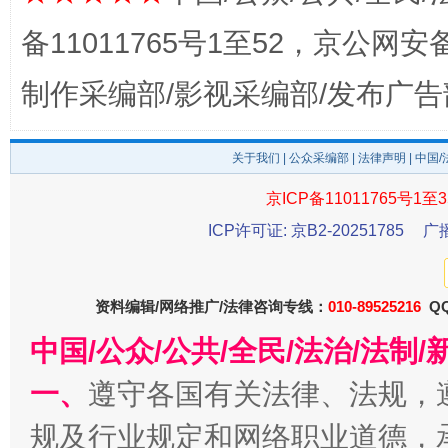
备11011765号1至52，京公网安备：
制作采编部/影视采编部/发布广告
东山县通报“牛蛙产品抗生素超标问题”
法
关于我们
|
公众采编部
|
法律声明
| 中国
京ICP备11011765号1至3
ICP许可证: 京B2-20251785
广
资料编辑/网络推广/法律咨询专线：
010-89525216
QQ
中国/公众/公共/全民/法治/法
千年窑火 生生不息
一
一、
遵守各国有关法律、法规，
规及行业规定和网络职业道德，