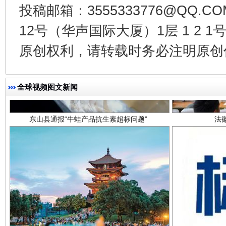
投稿邮箱：3555333776@QQ
12号（华声国际大厦）1层 1 2
原创权利，请转载时务必注明原创作
东山县通报“牛蛙产品抗生素超标问题”
法
全球视频图文新闻
千年窑火 生生不息
一