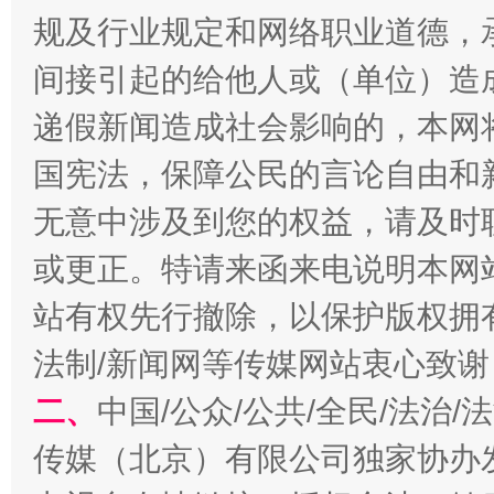
规及行业规定和网络职业道德，
东山县通报“牛蛙产品抗生素超标问题”
法
间接引起的给他人或（单位）造
递假新闻造成社会影响的，本网
国宪法，保障公民的言论自由和
无意中涉及到您的权益，请及时
或更正。特请来函来电说明本网
站有权先行撤除，以保护版权拥有者
法制/新闻网等传媒网站衷心致谢
千年窑火 生生不息
一
二、
中国/公众/公共/全民/法治
传媒（北京）有限公司独家协办