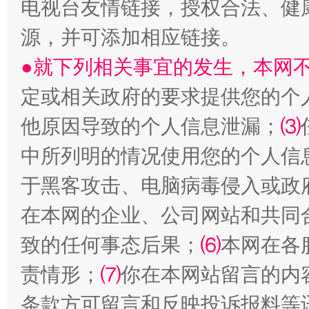
电视台友情链接，授权合法、健
源，并可添加相应链接。
●就下列相关事宜的发生，本网
定或相关政府的要求提供您的个
揭开“小金库”的免责幌子
他原因导致的个人信息泄漏；
⑶
中所列明的情况使用您的个人信
于黑客攻击、电脑病毒侵入或政
在本网的企业、公司网站和共同
致的任何事态后果；
⑹
本网在各
责情形；
⑺
你在本网站留言的内
受贿1.44亿！段成刚被判无期
从幼儿
条款方可留言和反映投诉报料等