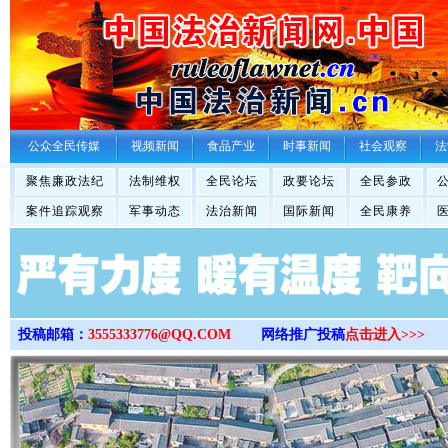
>
公众全民传媒
视频新闻
食品产业
时事新闻
社会观察
法
聚焦廉政法纪
法制维权
全民论坛
政要论坛
全民参政
案件追踪观察
军事动态
法治新闻
国际新闻
全民康养
投稿邮箱：
3555333776@QQ.COM
网络推广投稿
点击进入>>>