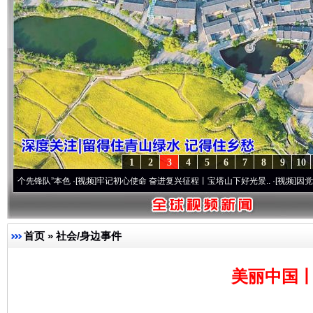
1
2
3
4
5
6
7
8
9
10
”本色
·[视频]
牢记初心使命 奋进复兴征程丨宝塔山下好光景..
·[视频]
因党而生 为党而战
首页
»
社会/身边事件
美丽中国丨