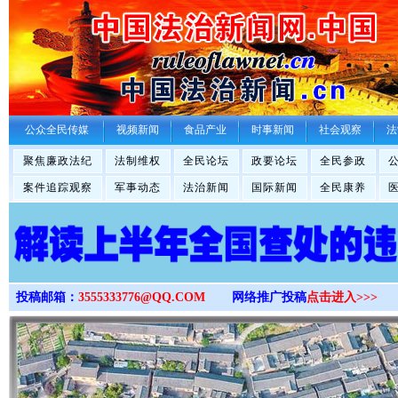
>
公众全民传媒
视频新闻
食品产业
时事新闻
社会观察
法
聚焦廉政法纪
法制维权
全民论坛
政要论坛
全民参政
案件追踪观察
军事动态
法治新闻
国际新闻
全民康养
投稿邮箱：
3555333776@QQ.COM
网络推广投稿
点击进入>>>