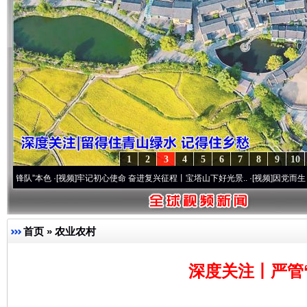
1
2
3
4
5
6
7
8
9
10
本色
·[视频]
牢记初心使命 奋进复兴征程丨宝塔山下好光景..
·[视频]
因党而生 为党而战——
首页
»
农业农村
深度关注丨严管“