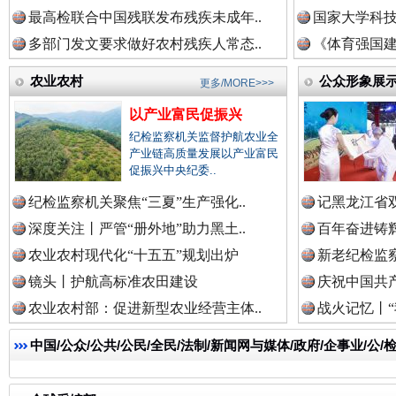
最高检联合中国残联发布残疾未成年..
国家大学科技
多部门发文要求做好农村残疾人常态..
《体育强国建
农业农村
公众形象展
更多/MORE>>>
以产业富民促振兴
纪检监察机关监督护航农业全
产业链高质量发展以产业富民
一枚“钉子”竟然扎入要害部门
促振兴中央纪委..
纪检监察机关聚焦“三夏”生产强化..
记黑龙江省双
深度关注丨严管“册外地”助力黑土..
百年奋进铸辉
农业农村现代化“十五五”规划出炉
新老纪检监察
镜头丨护航高标准农田建设
庆祝中国共产
农业农村部：促进新型农业经营主体..
战火记忆丨“
中国/公众/公共/公民/全民/法制/新闻网与媒体/政府/企事业/
雄关漫道展新颜
“