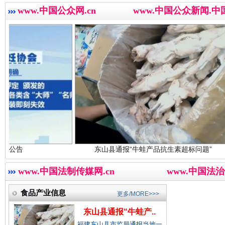
世界屋脊 天路回响
永
www.中国公众网.cn
www.中国公众新闻.中
中国农业新闻网.
中国视频新闻网.
中国廉政法纪网.
红船起航处 潮起向未来
广州首
东山县通报“牛蛙产品抗生素超标问题”
中国律师在线.中
www.中国法制传媒网.cn
www.中国法治
食品产业信息
更多/MORE>>>
中国参政网.中
东山县通报“牛蛙产..
福建东山县市监局通报当地一