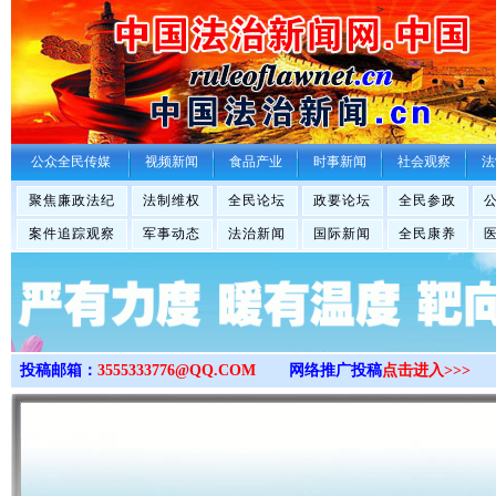
>
公众全民传媒
视频新闻
食品产业
时事新闻
社会观察
法
聚焦廉政法纪
法制维权
全民论坛
政要论坛
全民参政
案件追踪观察
军事动态
法治新闻
国际新闻
全民康养
投稿邮箱：
3555333776@QQ.COM
网络推广投稿
点击进入>>>