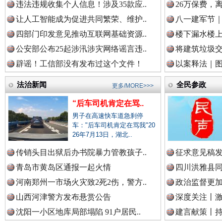
违法违规收集个人信息！涉及35款应..
26万保费，
雄关漫道展新颜
“
让人工智能成为促进共同繁荣、维护..
八一建军节｜
中国视频新闻网.
四部门印发意见推动互联网基础资源..
楼下漏水楼上
公安部公布25起涉汛涉灾网络谣言违..
将建筑垃圾
辟谣！工信部没有发布过这个文件！
以案释法｜图“
中国廉政法纪网.
法治新闻
全民参政
更多/MORE>>>
“后车司机肯定在骂..
中国律师在线.中
男子在高速快车道急刹停
车："后车司机肯定在骂我"20
26年7月13日，湖北..
衣柜里的秘密
高速路上
传销头目出狱后办书院暴力管教孩子..
征求意见稿发
中国参政网.中
青岛市黄岛区通报一起火情
四川洪雅县同
河南郑州一市场火灾致2死2伤，警方..
政治监督更
山西河津警方发布悬赏公告
深度关注丨
中国全民新闻网.
沈阳一小区地库局部塌陷 91户居民..
建言献策丨持