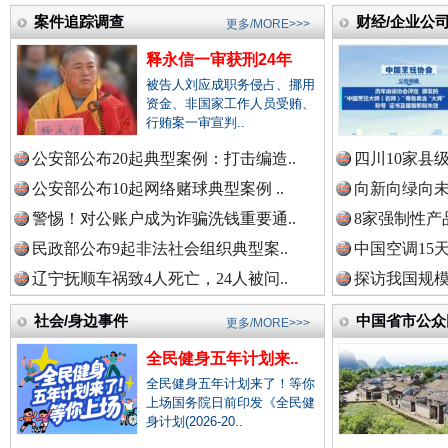
案件追踪调查
财经/企业公
更多/MORE>>>
释永信一审获刑24年
中国公众新闻网.
被告人刘应成职务侵占、挪用
资金、非国家工作人员受贿、
春天里的科技盛宴
行贿案一审宣判..
公安部公布20起典型案例：打击编造..
四川10家县
中国公民新闻网.
公安部公布10起网络赌球典型案例 ..
向新向绿向未
警惕！对公账户成为诈骗洗钱重要通..
8家强制性产
民政部公布9起非法社会组织典型案..
中国空调15
中国公共新闻网.
辽宁抚顺车祸致4人死亡，24人被问..
探访我国规模
社会/身边事件
中国省市公众
更多/MORE>>>
中国法制新闻网.
全民健身五年计划来..
巳巳如意，开工大吉！
三轮上
全民健身五年计划来了！等你
上场国务院日前印发《全民健
身计划(2026-20..