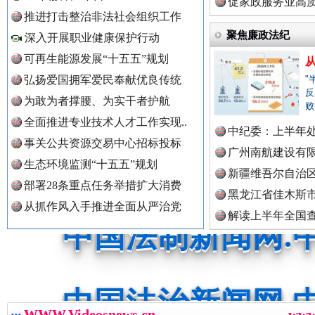
中国公众新闻网.
定》
促家政服务业高质
推进打击整治非法社会组织工作
聚焦廉政法纪
深入开展职业健康保护行动
可再生能源发展“十五五”规划
中国公民新闻网.
弘扬爱国拥军爱民奉献优良传统
"
反
三年瞒报超千万 隐匿收入偷税被查处..
为敢为者撑腰、为实干者护航
败
全面推进专业技术人才工作实现..
中国公共新闻网.
中纪委：上半年处
事关公共资源交易中心招标投标
广州南航建设有
生态环境监测“十五五”规划
新疆维吾尔自治
部署28条重点任务举措扩大消费
中国法制新闻网.
黑龙江省佳木斯
从抓作风入手推进全面从严治党
解读上半年全国
数据
中国法治新闻网.
祁连巍巍树丰碑
高回报
WWW.Videosnews.cn
ww