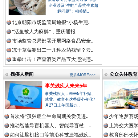
企业涉及"牛蛙产品抗生素超
标问题"：相关情..
北京朝阳市场监管局通报“小杨生煎..
三年瞒报超千万 隐匿收入偷税被查处..
“活鱼被人为麻醉”，重庆通报
市场监管总局部署开展网络食品安全..
冻干草莓测出二十几种农药残留？云..
重拳出击！严查酒类产品五大违法违..
残疾人新闻
公众关注教育
更多/MORE>>>
事关残疾人未来5年
事关残疾人，未来5年补贴、
就业、教育有这些暖心变化7
月27日上午国新办..
祁连巍巍树丰碑
高回报
首次将“孤独症全生命周期关爱促进..
少年逐梦赛场
推动智能导盲机器人、智能导盲杖、..
上海交大医
如何让脑机接口等前沿科技造福残疾..
教育部部长怀