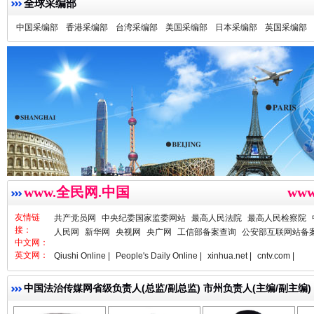
全球采编部
中国采编部
香港采编部
台湾采编部
美国采编部
日本采编部
英国采编部
衣柜里的秘密
高速路上
www.全民网.中国
ww
友情链
共产党员网
中央纪委国家监委网站
最高人民法院
最高人民检察院
接：
人民网
新华网
央视网
央广网
工信部备案查询
公安部互联网站备
中文网：
英文网：
Qiushi Online |
People's Daily Online |
xinhua.net |
cntv.com |
中国法治传媒网省级负责人(总监/副总监) 市州负责人(主编/副主编)
亓淦玉 总编辑
李 凌
何功书