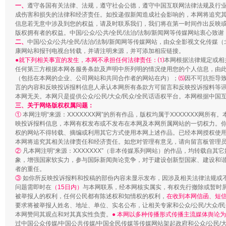
一、
遵守各国有关法律、法规，遵守社会公德，遵守中国互联网法律法规及行
成伤害和损失的法律和经济责任。如投递假新闻造成社会影响的，本网将追究
信息若无意中涉及到您的权益，请及时联系我们，我们将在第一时间作出反映
版权拥有者的权益。中国/公众/公共/全民/法治/法制/新闻网等传媒网站衷心致谢
二、
中国/公众/公共/全民/法治/法制/新闻网等传媒网站，由众全影视文化
康网站和报刊电视台转载，并请注明来源，并可添加相应链接。
●就下列相关事宜的发生，本网不承担任何法律责任：⑴
本网根据法律规定或相
任何第三方根据本网各服务条款及声明中所列明的情况使用您的个人信息，由
（包括在本网的企业、公司网站和共同合作者的网站在内）；
⑸
因不可抗拒导
言的内容和反映投诉报料信息人承认本网所有条款方可留言和反映投诉报料等
本网无关。本网只是提供公众/公民/大众/民众/全民话语权平台。本网根据中
三、关于网络版权权属问题：
①
本网注明“来源：XXXXXXX网”的所有作品，版权均属于XXXXXXX网
映投诉报料信息，本网有权发布或不发布在本网及本网所属网站的一切权力。
权的网站不得转载、摘编或利用其它方式使用本网上述作品。已经本网授权使用作
本网将追究其相关法律责任和经济责任。如您对管理有意见，请向留言板管理
②
凡本网注明“来源：XXXXXXX”（非本传媒系列网站）的作品，均转载自
象，增强国家软实力，参与国际新闻舆论竞争，对于建设创新型国家、建设和谐社
者的重任。
③
如你所反映投诉报料和投稿的部份内容未显示发布，因涉及相关法律法规或
问题需即时在
（15日内）
与本网联系，经本网核实属实，有权先行撤除或暂时
被举报人的权利，任何公民都有陈述权和知情权的权利，
在收到本网信函、短信
要求将被举报人姓名、地址、单位、实名公布，让相关专家和公众/公民/大众/
本网赞同其观点和对其真实性负责。
● 本网以多种传播形式传播主流媒体舆论
过中国公众传媒/中国公共传媒/中国全民传媒等传媒网站架起政府和公众/公民/