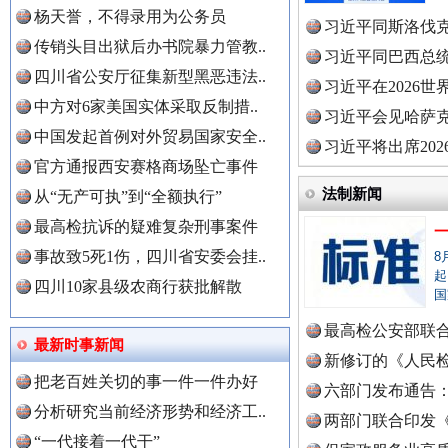
杨天誉，不得录用为公务员
习近平同斯洛伐
传销头目出狱后办书院暴力管教..
世界屋脊 天路回响
永
习近平同巴西总
四川省公安厅征集新型黑恶违法..
习近平在2026
中方对6家美国实体采取反制措..
理高级..
习近平会见哈萨
中国发起首例对外贸易国家安全..
习近平将出席20
官方通报西安赛格商场坠亡事件
球治理..
法制新闻
从“无产可执”到“全额执行”
最高检抗诉的疑难复杂刑事案件
事故致5死1伤，四川省安委会挂..
8
起
四川10家县级农商行获批解散
国
红船起航处 潮起向未来
广州首
最高检公安部联
中国全民新闻网.
最新时事新闻
周岁未..
新修订的《人民
把老百姓关切的事一件一件办好
布
六部门发布通告
分析研究当前经济形势和经济工..
两部门联合印发
“一代接着一代干”