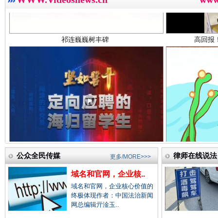
中国法院新闻网.
中国检察新闻网.
中国医药新闻网.
一枚“钉子”竟然扎入要害部门
中国企业新闻网.
公众全民传媒
律师在线说法
更多/MORE>>>
域名和官网，企业核..
域名和官网，企业核心价值的
中国农业新闻网.
终极体现作者：中国法治新闻
网总编辑亓淦玉..